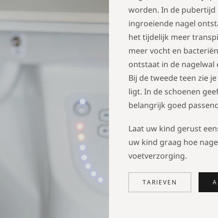
worden. In de puberti
ingroeiende nagel ontst
het tijdelijk meer trans
meer vocht en bacterië
ontstaat in de nagelwal
Bij de tweede teen zie j
ligt. In de schoenen gee
belangrijk goed passend
Laat uw kind gerust eens
uw kind graag hoe nagel
voetverzorging.
TARIEVEN
A