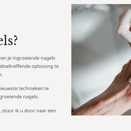
els?
an je ingroeiende nagels
 doeltreffende oplossing te
s.
nieuwste technieken te
groeiende nagels.
, stuur ik u door naar een